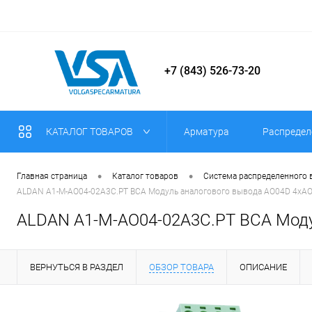
+7 (843) 526-73-20
КАТАЛОГ ТОВАРОВ
Арматура
Распредел
•
•
Главная страница
Каталог товаров
Система распределенного
ALDAN A1-M-AO04-02A3C.PT ВСА Модуль аналогового вывода AO04D 4хAO,
ALDAN A1-M-AO04-02A3C.PT ВСА Модул
ВЕРНУТЬСЯ В РАЗДЕЛ
ОБЗОР ТОВАРА
ОПИСАНИЕ