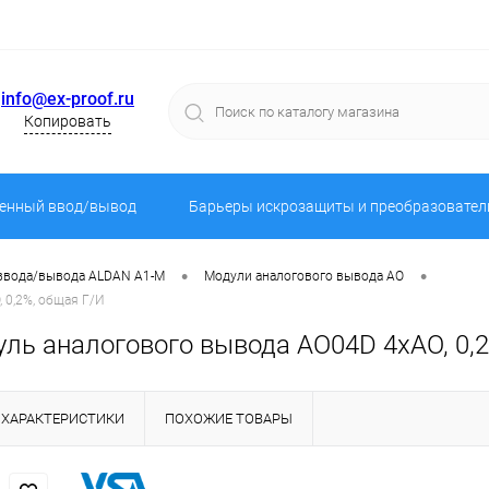
info@ex-proof.ru
Копировать
енный ввод/вывод
Барьеры искрозащиты и преобразовател
•
•
 ввода/вывода ALDAN A1-M
Модули аналогового вывода AO
 0,2%, общая Г/И
ь аналогового вывода AO04D 4хAO, 0,2
ХАРАКТЕРИСТИКИ
ПОХОЖИЕ ТОВАРЫ