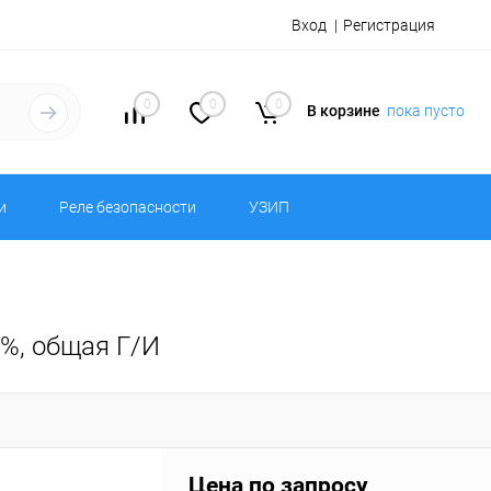
Вход
Регистрация
0
0
0
В корзине
пока пусто
и
Реле безопасности
УЗИП
%, общая Г/И
Цена по запросу