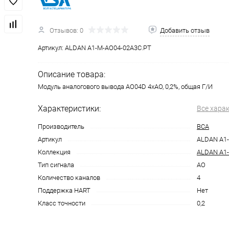
Отзывов: 0
Добавить отзыв
Артикул:
ALDAN A1-M-AO04-02A3C.PT
Описание товара:
Модуль аналогового вывода AO04D 4хAO, 0,2%, общая Г/И
Характеристики:
Все хара
Производитель
ВСА
Артикул
ALDAN A1
Коллекция
ALDAN A1
Тип сигнала
AO
Количество каналов
4
Поддержка HART
Нет
Класс точности
0,2