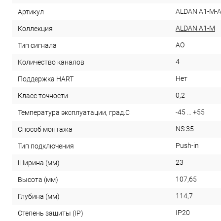
ALDAN A1-M-A
Артикул
ALDAN A1-M
Коллекция
AO
Тип сигнала
4
Количество каналов
Нет
Поддержка HART
0,2
Класс точности
-45 … +55
Температура эксплуатации, град.С
NS 35
Способ монтажа
Push-in
Тип подключения
23
Ширина (мм)
107,65
Высота (мм)
114,7
Глубина (мм)
IP20
Степень защиты (IP)