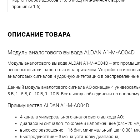
прошивки 1.6)
ОПИСАНИЕ ТОВАРА
Модуль аналогового вывода ALDAN A1-M-AO04D
Модуль аналогового вывода ALDAN A1-M-AO04D – это промышл
непрерывных сигналов тока и напряжения. Устройство использ
аналоговых сигналов и удобную интеграцию в распределённые
Данный модуль аналогового сигнала AO оснащен 4 универсаль
5 В, 1–5 В, 0–10 В, 1–10 В. Все выходы объединены по опорном
Преимущества ALDAN A1-M-AO04D
4 канала универсального аналогового выхода AO;
диапазоны сигналов: токовые и напряженные (0/4–20 мА, 
высокое разрешение – 16 бит, минимальный шаг 0,381 мк
быстродействие – 3 мс на установку диапазона;