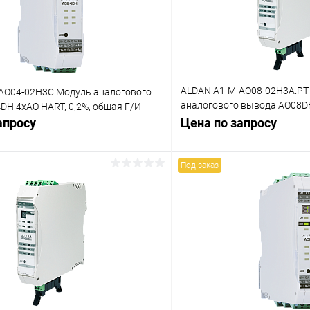
ALDAN A1-M-AO08-02H3A.PT
AO04-02H3C Модуль аналогового
аналогового вывода AO08DH
DH 4хAO HART, 0,2%, общая Г/И
общая Г/И
апросу
Цена по запросу
Под заказ
Запросить цену
Запросит
 клик
Сравнение
Купить в 1 клик
ое
Под заказ
В избранное