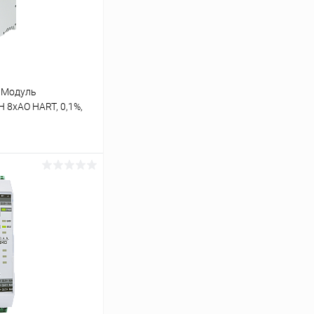
 Модуль
 8хAO HART, 0,1%,
ь цену
Сравнение
Под заказ