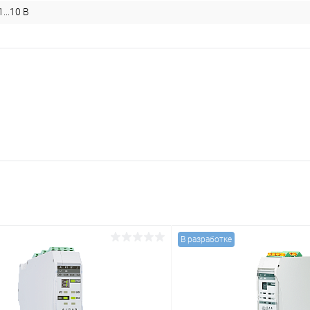
1...10 В
В разработке