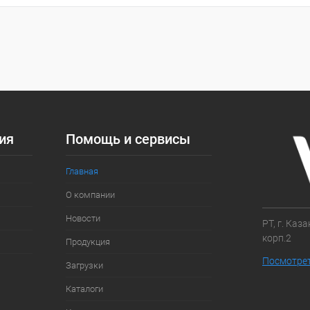
Запросить цену
Запросить цену
упить в 1
Сравнение
Купить в 1
Сравнение
клик
 избранное
Под заказ
В избранное
Под заказ
ия
Помощь и сервисы
Главная
О компании
Новости
РТ, г. Каз
корп.2
Продукция
Посмотрет
Загрузки
Каталоги