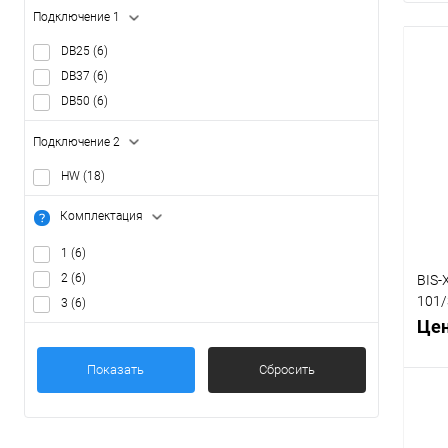
Подключение 1
DB25
(6)
DB37
(6)
DB50
(6)
Подключение 2
HW
(18)
Комплектация
1
(6)
2
(6)
BIS-
101/
3
(6)
объе
Цен
DB37
Показать
Сбросить