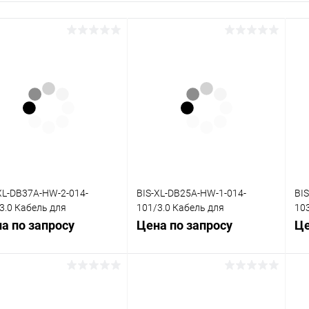
XL-DB37A-HW-2-014-
BIS-XL-DB25A-HW-1-014-
BI
3.0 Кабель для
101/3.0 Кабель для
10
динительной платы
объединительной платы
об
а по запросу
Цена по запросу
Це
-HW, 0,14, 3,0 м
DB25-HW, 0,14, 3,0 м
DB3
Запросить цену
Запросить цену