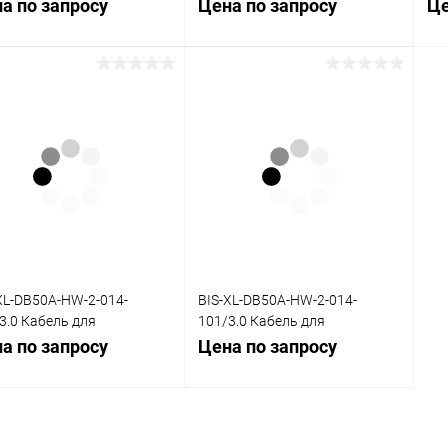
динительной платы
объединительной платы
об
а по запросу
Цена по запросу
Це
-HW, 0,14, 3,0 м
DB37-HW, 0,14, 3,0 м
DB2
Запросить цену
Запросить цену
упить в 1
Сравнение
Купить в 1
Сравнение
клик
кли
 избранное
Под заказ
В избранное
Под заказ
XL-DB50A-HW-2-014-
BIS-XL-DB50A-HW-2-014-
3.0 Кабель для
101/3.0 Кабель для
динительной платы
объединительной платы
а по запросу
Цена по запросу
-HW, 0,14, 3,0 м
DB50-HW, 0,14, 3,0 м