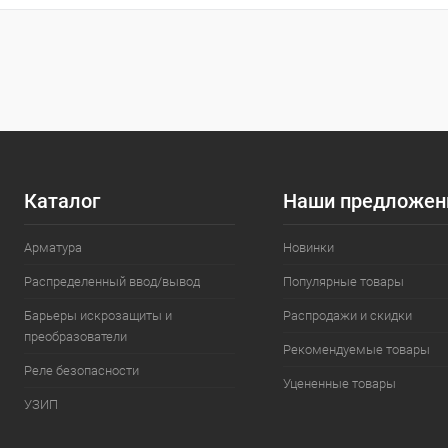
К
клик
В
Каталог
Наши предложен
Арматура
Новинки
Распределенный ввод/вывод
Популярные товары
Барьеры искрозащиты и
Распродажи и скидки
преобразователи
Рекомендуемые товары
Реле безопасности
Уцененные товары
УЗИП