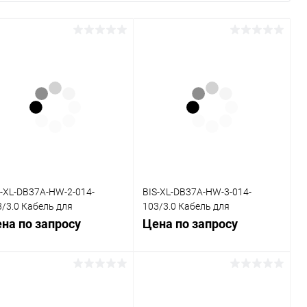
S-XL-DB37A-HW-2-014-
BIS-XL-DB37A-HW-3-014-
3/3.0 Кабель для
103/3.0 Кабель для
ъединительной платы
объединительной платы
на по запросу
Цена по запросу
7-HW, 0,14, 3,0 м
DB37-HW, 0,14, 3,0 м
Запросить цену
Запросить цену