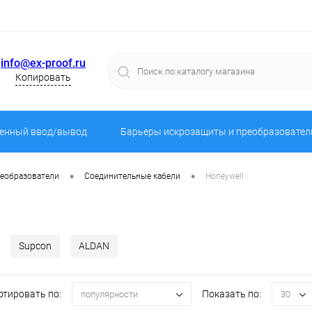
info@ex-proof.ru
Копировать
енный ввод/вывод
Барьеры искрозащиты и преобразовател
•
•
реобразователи
Соединительные кабели
Honeywell
Supcon
ALDAN
ртировать по:
Показать по:
популярности
30