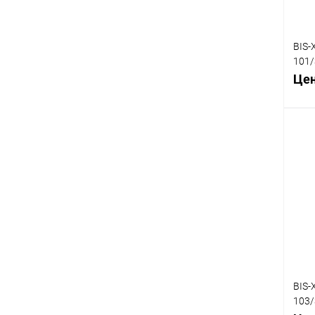
BIS-
101/
объе
Цен
DB25
К
клик
В
BIS-
103/