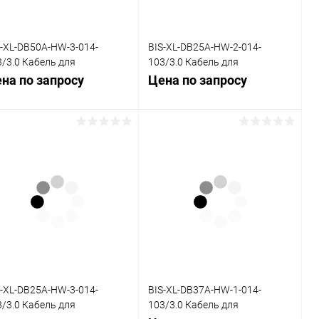
S-XL-DB50A-HW-3-014-
BIS-XL-DB25A-HW-2-014-
3/3.0 Кабель для
103/3.0 Кабель для
ъединительной платы
объединительной платы
на по запросу
Цена по запросу
0-HW, 0,14, 3,0 м
DB25-HW, 0,14, 3,0 м
Запросить цену
Запросить цену
Купить в 1
Сравнение
Купить в 1
Сравнение
к
клик
В избранное
Под заказ
В избранное
Под заказ
S-XL-DB25A-HW-3-014-
BIS-XL-DB37A-HW-1-014-
3/3.0 Кабель для
103/3.0 Кабель для