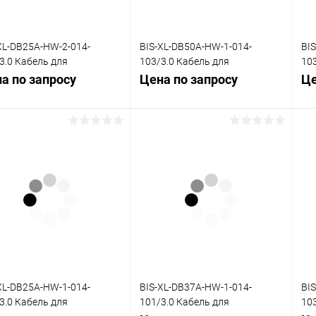
XL-DB25A-HW-2-014-
BIS-XL-DB50A-HW-1-014-
BI
3.0 Кабель для
103/3.0 Кабель для
10
динительной платы
объединительной платы
об
а по запросу
Цена по запросу
Це
-HW, 0,14, 3,0 м
DB50-HW, 0,14, 3,0 м
DB5
Запросить цену
Запросить цену
упить в 1
Сравнение
Купить в 1
Сравнение
клик
кли
 избранное
Под заказ
В избранное
Под заказ
XL-DB25A-HW-1-014-
BIS-XL-DB37A-HW-1-014-
BI
3.0 Кабель для
101/3.0 Кабель для
10