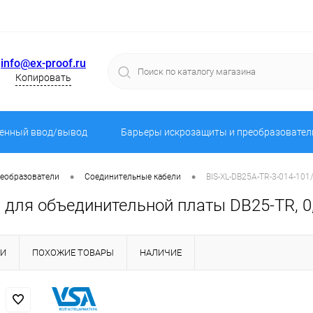
info@ex-proof.ru
Копировать
енный ввод/вывод
Барьеры искрозащиты и преобразовател
•
•
реобразователи
Соединительные кабели
BIS-XL-DB25A-TR-3-014-101
 для объединительной платы DB25-TR, 0,
КИ
ПОХОЖИЕ ТОВАРЫ
НАЛИЧИЕ