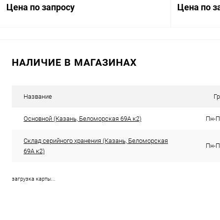
Цена по запросу
Цена по з
НАЛИЧИЕ В МАГАЗИНАХ
Запросить цену
Купить в 1 клик
Сравнение
Купить в 1
Название
Г
В избранное
Под заказ
В избранн
Основной (Казань, Беломорская 69А к2)
Пн-Пт
Склад серийного хранения (Казань, Беломорская
Пн-Пт
69А к2)
загрузка карты...