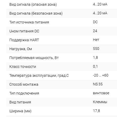
4...20 мА
Вид сигнала (опасная зона)
4...20 мА
Вид сигнала (безопасная зона)
DC
Тип источника питания
24
Uном питания DC
Нет
Поддержка HART
550
Нагрузка, Ом
1,8
Потребляемая мощность, Вт
0,1
Класс точности
-20 … +60
Температура эксплуатации, град.С
NS 35
Способ монтажа
винтовое
Тип подключения
Клеммы
Вид питания
17,8
Ширина (мм)