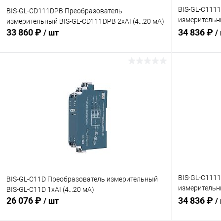
BIS-GL-C111
BIS-GL-CD111DPB Преобразователь
измерительны
измерительный BIS-GL-CD111DPB 2хAI (4...20 мА)
мА)
33 860 ₽
34 836 ₽
/ шт
/
В корзину
Купить в 1 клик
Сравнение
Купить в 1
В избранное
Под заказ
В избранн
BIS-GL-C111
BIS-GL-C11D Преобразователь измерительный
измерительны
BIS-GL-C11D 1хAI (4...20 мА)
мА)
26 076 ₽
34 836 ₽
/ шт
/