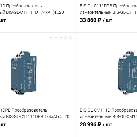
11D Преобразователь
BIS-GL-C111DPB Преобразо
й BIS-GL-C11111D 1/4хAI (4...20
измерительный BIS-GL-C111D
мА)
33 860 ₽
 шт
/ шт
В корзину
В корз
 клик
Сравнение
Купить в 1 клик
ое
В наличии
В избранное
11DPB Преобразователь
BIS-GL-CM111D Преобразов
й BIS-GL-C11111DPB 1/4хAI (4...20
измерительный BIS-GL-CM111
мА), HART
28 996 ₽
 шт
/ шт