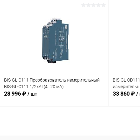
В корзину
Купить в 1 клик
Сравнение
Купить в 1
В избранное
Под заказ
В избранн
BIS-GL-C111 Преобразователь измерительный
BIS-GL-CD11
BIS-GL-C111 1/2хAI (4...20 мА)
измерительны
28 996 ₽
33 860 ₽
/ шт
/
В корзину
Купить в 1 клик
Сравнение
Купить в 1