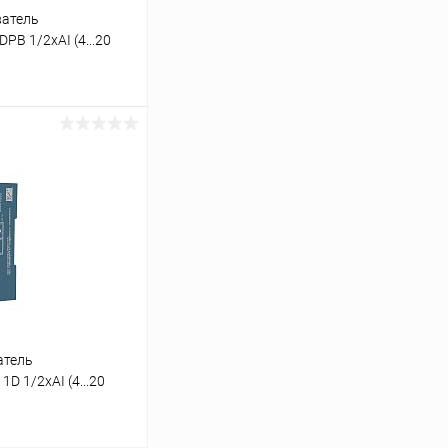
ватель
PB 1/2хAI (4...20
ину
Сравнение
Под заказ
атель
D 1/2хAI (4...20