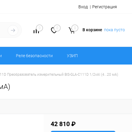
Вход
Регистрация
0
0
0
В корзине
пока пусто
и
Реле безопасности
УЗИП
11D Преобразователь измерительный BIS-GLA-C111D 1/2хAI (4...20 мА)
мА)
42 810 ₽