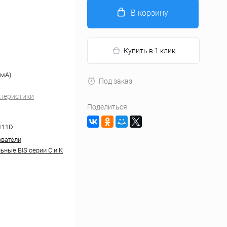
В корзину
Купить в 1 клик
 мА)
Под заказ
ктеристики
Поделиться
111D
ватели
ьные BIS серии С и K