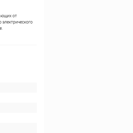
ающих от
о электрического
е.