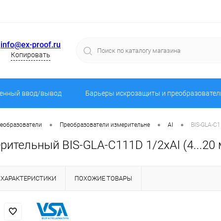
info@ex-proof.ru
Копировать
енный ввод/вывод
Барьеры искрозащиты и преобразовател
•
•
•
реобразователи
Преобразователи измерительне
AI
BIS-GLA-C1
ительный BIS-GLA-C111D 1/2хAI (4...20 
ХАРАКТЕРИСТИКИ
ПОХОЖИЕ ТОВАРЫ